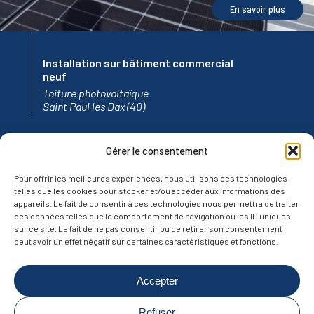
En savoir plus
Installation sur bâtiment commercial
neuf
Toiture photovoltaïque
Saint Paul les Dax (40)
Gérer le consentement
Pour offrir les meilleures expériences, nous utilisons des technologies
telles que les cookies pour stocker et/ou accéder aux informations des
appareils. Le fait de consentir à ces technologies nous permettra de traiter
des données telles que le comportement de navigation ou les ID uniques
sur ce site. Le fait de ne pas consentir ou de retirer son consentement
peut avoir un effet négatif sur certaines caractéristiques et fonctions.
Téléphone :
06 17 96 69 08
Accepter
contact@bearn-nouvelles-energies.fr
Politique de confidentialité
Mentions légales
Refuser
Plan du site